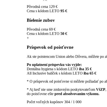
Pôvodná cena
129 €
Cena s kódom LETO
95 €
Bielenie zubov
Pôvodná cena
69 €
Cena s kódom LETO
50 €
+
Príspevok od poisťovne
Ak ste poistencom Union alebo Dôvera, môžete po ab
Po uplatnení príspevku vás vyjde:
Dentálna hygiena s kódom LETO
iba 35 €
All Inclusive balíček s kódom LETO
iba 65 €
* O príspevok od poisťovne si môžete požiadať po a
* Aj keď nie sme zmluvným poskytovateľom
VšZP
,
do poisťovne ešte
pred absolvovaním výkonu.
Počet voľných kupónov
304 / 1 000