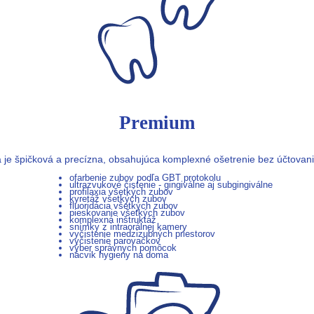
Premium
 je špičková a precízna, obsahujúca komplexné ošetrenie bez účtovania
ofarbenie zubov podľa GBT protokolu
ultrazvukové čistenie - gingiválne aj subgingiválne
profilaxia všetkých zubov
kyretáž všetkých zubov
fluoridácia všetkých zubov
pieskovanie všetkých zubov
komplexná inštruktáž
snímky z intraorálnej kamery
vyčistenie medzizubných priestorov
vyčistenie parovačkov
výber správnych pomôcok
nácvik hygieny na doma