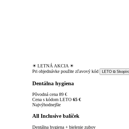
☀
LETNÁ AKCIA
☀
Pri objednávke použite zľavový kód
LETO
⧉
Skopír
Dentálna hygiena
Pôvodná cena
89 €
Cena s kódom LETO
65 €
Najvýhodnejšie
All Inclusive balíček
Dentálna hygiena + bielenie zubov