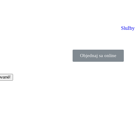
Služby
Objednaj sa online
ované!