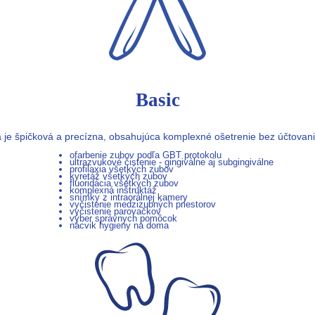
Basic
 je špičková a precízna, obsahujúca komplexné ošetrenie bez účtovania
ofarbenie zubov podľa GBT protokolu
ultrazvukové čistenie - gingiválne aj subgingiválne
profilaxia všetkých zubov
kyretáž všetkých zubov
fluoridácia všetkých zubov
komplexná inštruktáž
snímky z intraorálnej kamery
vyčistenie medzizubných priestorov
vyčistenie parovačkov
výber správnych pomôcok
nácvik hygieny na doma