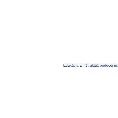
Edukácia a inštruktáž budúcej 