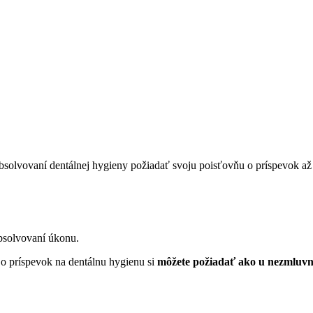
solvovaní dentálnej hygieny požiadať svoju poisťovňu o príspevok až 
bsolvovaní úkonu.
 o príspevok na dentálnu hygienu si
môžete požiadať ako u nezmluvn