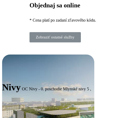
Objednaj sa online
* Cena platí po zadaní zľavového kódu.
Zobraziť ostatné služby
Nivy
OC Nivy - 0. poschodie Mlynské nivy 5 ,